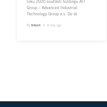
roku 2020 součástí holdingu AIT
Group – Advanced Industrial
Technology Group a.s. Do té
By
tritonit
8 roky ago